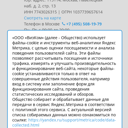
наб. д. 2, стр. 13
ИНН 7743026315 | ОГРН 1037739657614
Смотреть на карте
Телефон в Москве
+7 (495) 508-19-79
Пн.-Пт. с 09:00 до 20:00
«ООО «ВизКом» (далее - Общество) использует
Интернет-сайт носит информационный
файлы-cookie и инструменты веб-аналитики Яндекс
Метрика, с целью оценки посещаемости и анализа
характер и ни при каких условиях не
поведения пользователей сайта. Эти файлы
является публичной офертой, которая
позволяют рассчитывать посещения и источники
определяется положениями статьи 437
трафика, измерять и улучшать производительность
Гражданского кодекса РФ.
и функционирование веб-сайта, некоторые файлы-
Технические параметры
cookie устанавливаются только в ответ на
(спецификация) и комплект поставки
совершенные действия пользователя, например
вход в систему или заполнение форм для
товара могут быть изменены
функционирования сайта, проведения
производителем без предварительного
статистических исследований и обзоров.
уведомления. Уточняйте информацию
Общество собирает и обрабатывает данные для
у наших менеджеров.
передачи в сервис Яндекс.Метрика в соответствии
с политикой этого сервиса. С актуальной версией
списка собираемых данных можно ознакомиться по
ссылке:
https://yandex.ru/support/metrica/code/data-
Подпишитесь
collected.html
во Вконтакте