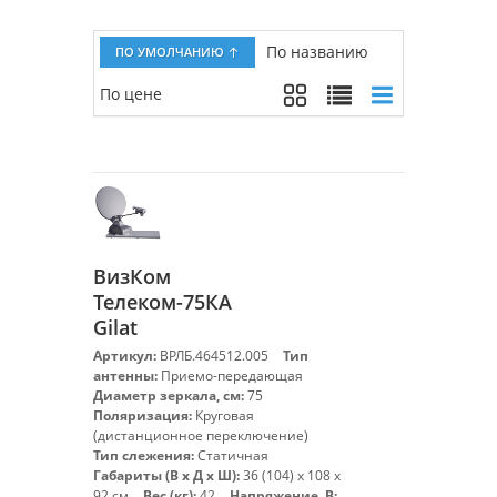
По названию
ПО УМОЛЧАНИЮ
По цене
ВизКом
Телеком-75КА
Gilat
Артикул:
ВРЛБ.464512.005
Тип
антенны:
Приемо-передающая
Диаметр зеркала, см:
75
Поляризация:
Круговая
(дистанционное переключение)
Тип слежения:
Статичная
Габариты (В х Д х Ш):
36 (104) х 108 х
92 см
Вес (кг):
42
Напряжение, В: