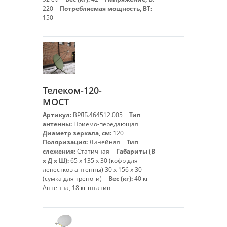
220
Потребляемая мощность, ВТ:
150
Телеком-120-
МОСТ
Артикул:
ВРЛБ.464512.005
Тип
антенны:
Приемо-передающая
Диаметр зеркала, см:
120
Поляризация:
Линейная
Тип
слежения:
Статичная
Габариты (В
х Д х Ш):
65 х 135 х 30 (кофр для
лепестков антенны) 30 х 156 х 30
(сумка для треноги)
Вес (кг):
40 кг -
Антенна, 18 кг штатив