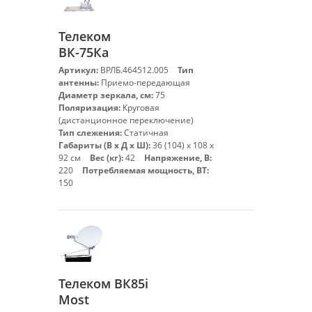
Телеком
ВК-75Ка
Артикул:
ВРЛБ.464512.005
Тип
антенны:
Приемо-передающая
Диаметр зеркала, см:
75
Поляризация:
Круговая
(дистанционное переключение)
Тип слежения:
Статичная
Габариты (В х Д х Ш):
36 (104) х 108 х
92 см
Вес (кг):
42
Напряжение, В:
220
Потребляемая мощность, ВТ:
150
Телеком ВК85i
Most