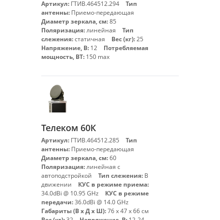
Артикул:
ГТИВ.464512.294
Тип
антенны:
Приемо-передающая
Диаметр зеркала, см:
85
Поляризация:
линейная
Тип
слежения:
статичная
Вес (кг):
25
Напряжение, В:
12
Потребляемая
мощность, ВТ:
150 max
Телеком 60К
Артикул:
ГТИВ.464512.285
Тип
антенны:
Приемо-передающая
Диаметр зеркала, см:
60
Поляризация:
линейная с
автоподстройкой
Тип слежения:
В
движении
КУС в режиме приема:
34.0dBi @ 10.95 GHz
КУС в режиме
передачи:
36.0dBi @ 14.0 GHz
Габариты (В х Д х Ш):
76 х 47 х 66 см
Вес (кг):
32
Напряжение, В:
12-24