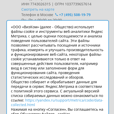
ИНН 7743026315 | ОГРН 1037739657614
Смотреть на карте
Телефон в Москве
+7 (495) 508-19-79
Пн.-Пт. с 09:00 до 20:00
«ООО «ВизКом» (далее - Общество) использует
Интернет-сайт носит информационный
файлы-cookie и инструменты веб-аналитики Яндекс
Метрика, с целью оценки посещаемости и анализа
характер и ни при каких условиях не
поведения пользователей сайта. Эти файлы
является публичной офертой, которая
позволяют рассчитывать посещения и источники
определяется положениями статьи 437
трафика, измерять и улучшать производительность
Гражданского кодекса РФ.
и функционирование веб-сайта, некоторые файлы-
Технические параметры
cookie устанавливаются только в ответ на
(спецификация) и комплект поставки
совершенные действия пользователя, например
вход в систему или заполнение форм для
товара могут быть изменены
функционирования сайта, проведения
производителем без предварительного
статистических исследований и обзоров.
уведомления. Уточняйте информацию
Общество собирает и обрабатывает данные для
у наших менеджеров.
передачи в сервис Яндекс.Метрика в соответствии
с политикой этого сервиса. С актуальной версией
списка собираемых данных можно ознакомиться по
ссылке:
https://yandex.ru/support/metrica/code/data-
Подпишитесь
collected.html
во Вконтакте
Нажимая на кнопку «Согласен», Вы соглашаетесь на
сбор Обществом файлов - cookies.