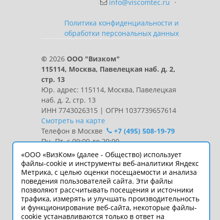
info@viscomtec.ru
·
Политика конфиденциальности и
обработки персональных данных
©
2026
ООО "Визком"
115114, Москва, Павелецкая наб. д. 2,
стр. 13
Юр. адрес: 115114, Москва, Павелецкая
наб. д. 2, стр. 13
ИНН 7743026315 | ОГРН 1037739657614
Смотреть на карте
Телефон в Москве
+7 (495) 508-19-79
Пн.-Пт. с 09:00 до 20:00
«ООО «ВизКом» (далее - Общество) использует
Интернет-сайт носит информационный
файлы-cookie и инструменты веб-аналитики Яндекс
характер и ни при каких условиях не
Метрика, с целью оценки посещаемости и анализа
поведения пользователей сайта. Эти файлы
является публичной офертой, которая
позволяют рассчитывать посещения и источники
определяется положениями статьи 437
трафика, измерять и улучшать производительность
Гражданского кодекса РФ.
и функционирование веб-сайта, некоторые файлы-
Технические параметры
cookie устанавливаются только в ответ на