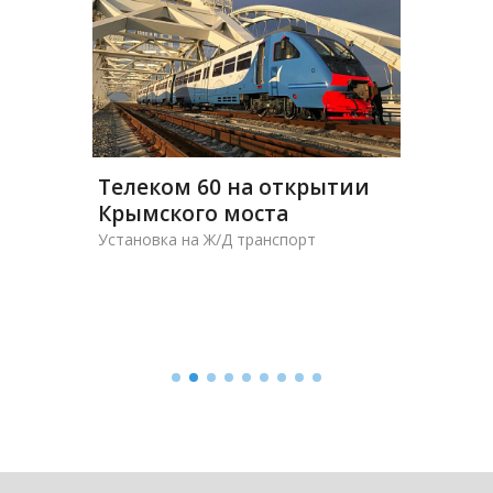
го
Телеком 60 на открытии
Приме
Крымского моста
терми
НЭС "
Установка на Ж/Д транспорт
Установ