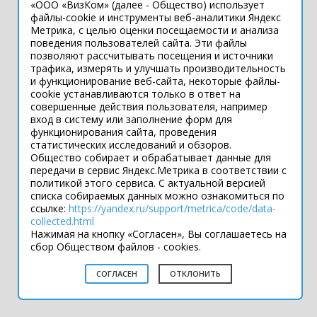
«ООО «ВизКом» (далее - Общество) использует
Интернет-сайт носит информационный
файлы-cookie и инструменты веб-аналитики Яндекс
Метрика, с целью оценки посещаемости и анализа
характер и ни при каких условиях не
поведения пользователей сайта. Эти файлы
является публичной офертой, которая
позволяют рассчитывать посещения и источники
определяется положениями статьи 437
трафика, измерять и улучшать производительность
Гражданского кодекса РФ.
и функционирование веб-сайта, некоторые файлы-
Технические параметры (спецификация)
cookie устанавливаются только в ответ на
и комплект поставки товара могут быть
совершенные действия пользователя, например
вход в систему или заполнение форм для
изменены производителем без
функционирования сайта, проведения
предварительного уведомления.
статистических исследований и обзоров.
Уточняйте информацию у наших
Общество собирает и обрабатывает данные для
менеджеров.
передачи в сервис Яндекс.Метрика в соответствии с
политикой этого сервиса. С актуальной версией
списка собираемых данных можно ознакомиться по
ссылке:
https://yandex.ru/support/metrica/code/data-
Подпишитесь
collected.html
во Вконтакте
Нажимая на кнопку «Согласен», Вы соглашаетесь на
сбор Обществом файлов - cookies.
Разработка сайта — Filatov Group
СОГЛАСЕН
ОТКЛОНИТЬ