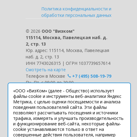
Политика конфиденциальности и
обработки персональных данных
©
2026
ООО "Визком"
115114, Москва, Павелецкая наб. д.
2, стр. 13
Юр. адрес: 115114, Москва, Павелецкая
наб. д. 2, стр. 13
ИНН 7743026315 | ОГРН 1037739657614
Смотреть на карте
Телефон в Москве
+7 (495) 508-19-79
Пн.-Пт. с 09:00 до 20:00
«ООО «ВизКом» (далее - Общество) использует
Интернет-сайт носит информационный
файлы-cookie и инструменты веб-аналитики Яндекс
характер и ни при каких условиях не
Метрика, с целью оценки посещаемости и анализа
поведения пользователей сайта. Эти файлы
является публичной офертой, которая
позволяют рассчитывать посещения и источники
определяется положениями статьи 437
трафика, измерять и улучшать производительность
Гражданского кодекса РФ.
и функционирование веб-сайта, некоторые файлы-
Технические параметры (спецификация)
cookie устанавливаются только в ответ на
и комплект поставки товара могут быть
совершенные действия пользователя, например