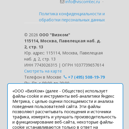
info@viscomtec.ru
·
Политика конфиденциальности и
обработки персональных данных
©
2026
ООО "Визком"
115114, Москва, Павелецкая наб. д.
2, стр. 13
Юр. адрес: 115114, Москва, Павелецкая
наб. д. 2, стр. 13
ИНН 7743026315 | ОГРН 1037739657614
Смотреть на карте
Телефон в Москве
+7 (495) 508-19-79
Пн.-Пт. с 09:00 до 20:00
«ООО «ВизКом» (далее - Общество) использует
Интернет-сайт носит информационный
файлы-cookie и инструменты веб-аналитики Яндекс
Метрика, с целью оценки посещаемости и анализа
характер и ни при каких условиях не
поведения пользователей сайта. Эти файлы
является публичной офертой, которая
позволяют рассчитывать посещения и источники
определяется положениями статьи 437
трафика, измерять и улучшать производительность
Гражданского кодекса РФ.
и функционирование веб-сайта, некоторые файлы-
Технические параметры (спецификация)
cookie устанавливаются только в ответ на