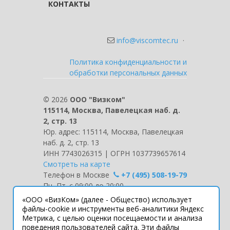
КОНТАКТЫ
info@viscomtec.ru
·
Политика конфиденциальности и
обработки персональных данных
©
2026
ООО "Визком"
115114, Москва, Павелецкая наб. д.
2, стр. 13
Юр. адрес: 115114, Москва, Павелецкая
наб. д. 2, стр. 13
ИНН 7743026315 | ОГРН 1037739657614
Смотреть на карте
Телефон в Москве
+7 (495) 508-19-79
Пн.-Пт. с 09:00 до 20:00
«ООО «ВизКом» (далее - Общество) использует
Интернет-сайт носит информационный
файлы-cookie и инструменты веб-аналитики Яндекс
Метрика, с целью оценки посещаемости и анализа
характер и ни при каких условиях не
поведения пользователей сайта. Эти файлы
является публичной офертой, которая