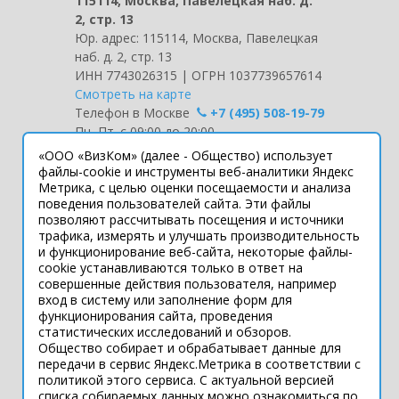
115114, Москва, Павелецкая наб. д.
2, стр. 13
Юр. адрес: 115114, Москва, Павелецкая
наб. д. 2, стр. 13
ИНН 7743026315 | ОГРН 1037739657614
Смотреть на карте
Телефон в Москве
+7 (495) 508-19-79
Пн.-Пт. с 09:00 до 20:00
«ООО «ВизКом» (далее - Общество) использует
Интернет-сайт носит информационный
файлы-cookie и инструменты веб-аналитики Яндекс
характер и ни при каких условиях не
Метрика, с целью оценки посещаемости и анализа
поведения пользователей сайта. Эти файлы
является публичной офертой, которая
позволяют рассчитывать посещения и источники
определяется положениями статьи 437
трафика, измерять и улучшать производительность
Гражданского кодекса РФ.
и функционирование веб-сайта, некоторые файлы-
Технические параметры (спецификация)
cookie устанавливаются только в ответ на
и комплект поставки товара могут быть
совершенные действия пользователя, например
изменены производителем без
вход в систему или заполнение форм для
функционирования сайта, проведения
предварительного уведомления.
статистических исследований и обзоров.
Уточняйте информацию у наших
Общество собирает и обрабатывает данные для
менеджеров.
передачи в сервис Яндекс.Метрика в соответствии с
политикой этого сервиса. С актуальной версией
списка собираемых данных можно ознакомиться по