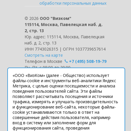
обработки персональных данных
©
2026
ООО "Визком"
115114, Москва, Павелецкая наб. д.
2, стр. 13
Юр. адрес: 115114, Москва, Павелецкая
наб. д. 2, стр. 13
ИНН 7743026315 | ОГРН 1037739657614
Смотреть на карте
Телефон в Москве
+7 (495) 508-19-79
Пн.-Пт. с 09:00 до 20:00
«ООО «ВизКом» (далее - Общество) использует
Интернет-сайт носит информационный
файлы-cookie и инструменты веб-аналитики Яндекс
Метрика, с целью оценки посещаемости и анализа
характер и ни при каких условиях не
поведения пользователей сайта. Эти файлы
является публичной офертой, которая
позволяют рассчитывать посещения и источники
определяется положениями статьи 437
трафика, измерять и улучшать производительность
Гражданского кодекса РФ.
и функционирование веб-сайта, некоторые файлы-
Технические параметры (спецификация)
cookie устанавливаются только в ответ на
и комплект поставки товара могут быть
совершенные действия пользователя, например
вход в систему или заполнение форм для
изменены производителем без
функционирования сайта, проведения
предварительного уведомления.