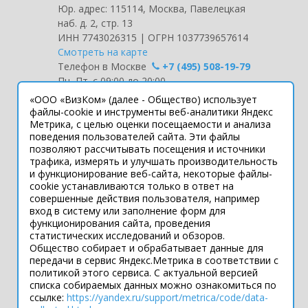
Юр. адрес: 115114, Москва, Павелецкая
наб. д. 2, стр. 13
ИНН 7743026315 | ОГРН 1037739657614
Смотреть на карте
Телефон в Москве
+7 (495) 508-19-79
Пн.-Пт. с 09:00 до 20:00
«ООО «ВизКом» (далее - Общество) использует
Интернет-сайт носит информационный
файлы-cookie и инструменты веб-аналитики Яндекс
Метрика, с целью оценки посещаемости и анализа
характер и ни при каких условиях не
поведения пользователей сайта. Эти файлы
является публичной офертой, которая
позволяют рассчитывать посещения и источники
определяется положениями статьи 437
трафика, измерять и улучшать производительность
Гражданского кодекса РФ.
и функционирование веб-сайта, некоторые файлы-
Технические параметры (спецификация)
cookie устанавливаются только в ответ на
и комплект поставки товара могут быть
совершенные действия пользователя, например
вход в систему или заполнение форм для
изменены производителем без
функционирования сайта, проведения
предварительного уведомления.
статистических исследований и обзоров.
Уточняйте информацию у наших
Общество собирает и обрабатывает данные для
менеджеров.
передачи в сервис Яндекс.Метрика в соответствии с
политикой этого сервиса. С актуальной версией
списка собираемых данных можно ознакомиться по
ссылке:
https://yandex.ru/support/metrica/code/data-
Подпишитесь