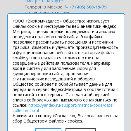
Смотреть на карте
Телефон в Москве
+7 (495) 508-19-79
Пн.-Пт. с 09:00 до 20:00
«ООО «ВизКом» (далее - Общество) использует
Интернет-сайт носит информационный
файлы-cookie и инструменты веб-аналитики Яндекс
Метрика, с целью оценки посещаемости и анализа
характер и ни при каких условиях не
поведения пользователей сайта. Эти файлы
является публичной офертой, которая
позволяют рассчитывать посещения и источники
определяется положениями статьи 437
трафика, измерять и улучшать производительность
Гражданского кодекса РФ.
и функционирование веб-сайта, некоторые файлы-
Технические параметры (спецификация)
cookie устанавливаются только в ответ на
и комплект поставки товара могут быть
совершенные действия пользователя, например
вход в систему или заполнение форм для
изменены производителем без
функционирования сайта, проведения
предварительного уведомления.
статистических исследований и обзоров.
Уточняйте информацию у наших
Общество собирает и обрабатывает данные для
менеджеров.
передачи в сервис Яндекс.Метрика в соответствии с
политикой этого сервиса. С актуальной версией
списка собираемых данных можно ознакомиться по
ссылке:
https://yandex.ru/support/metrica/code/data-
Подпишитесь
collected.html
во Вконтакте
Нажимая на кнопку «Согласен», Вы соглашаетесь на
сбор Обществом файлов - cookies.
Разработка сайта — Filatov Group