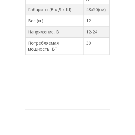
Габариты (В х Д х Ш)
48х50(см)
Вес (кг)
12
Напряжение, В
12-24
Потребляемая
30
мощность, ВТ