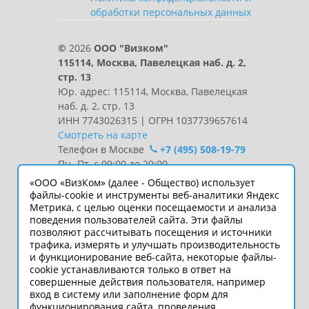
обработки персональных данных
©
2026
ООО "Визком"
115114, Москва, Павелецкая наб. д. 2,
стр. 13
Юр. адрес: 115114, Москва, Павелецкая
наб. д. 2, стр. 13
ИНН 7743026315 | ОГРН 1037739657614
Смотреть на карте
Телефон в Москве
+7 (495) 508-19-79
Пн.-Пт. с 09:00 до 20:00
«ООО «ВизКом» (далее - Общество) использует
Интернет-сайт носит информационный
файлы-cookie и инструменты веб-аналитики Яндекс
Метрика, с целью оценки посещаемости и анализа
характер и ни при каких условиях не
поведения пользователей сайта. Эти файлы
является публичной офертой, которая
позволяют рассчитывать посещения и источники
определяется положениями статьи 437
трафика, измерять и улучшать производительность
Гражданского кодекса РФ.
и функционирование веб-сайта, некоторые файлы-
Технические параметры
cookie устанавливаются только в ответ на
(спецификация) и комплект поставки
совершенные действия пользователя, например
вход в систему или заполнение форм для
товара могут быть изменены
функционирования сайта, проведения
производителем без предварительного