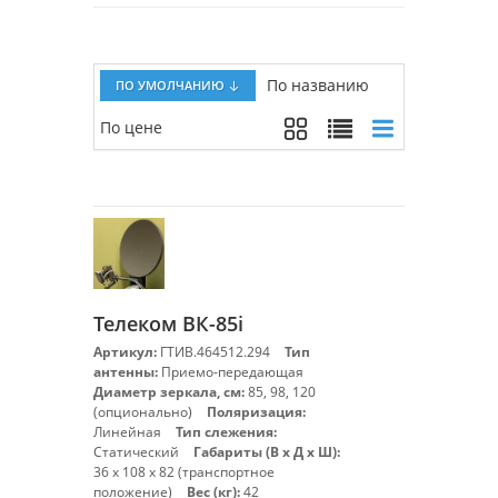
По названию
ПО УМОЛЧАНИЮ
По цене
Телеком ВК-85i
Артикул:
ГТИВ.464512.294
Тип
антенны:
Приемо-передающая
Диаметр зеркала, см:
85, 98, 120
(опционально)
Поляризация:
Линейная
Тип слежения:
Статический
Габариты (В х Д х Ш):
36 х 108 х 82 (транспортное
положение)
Вес (кг):
42