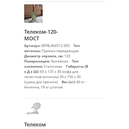
Телеком-120-
МОСТ
Артикул:
ВРЛБ.464512.005
Тип
антенны:
Приемо-передающая
Диаметр зеркала, см:
120
Поляризация:
Линейная
Тип
слежения:
Статичная
Габариты (В
х Д х Ш):
65 х 135 х 30 (кофр для
лепестков антенны) 30 х 156 х 30
(сумка для треноги)
Вес (кг):
40 кг -
Антенна, 18 кг штатив
Телеком