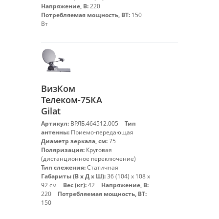
Напряжение, В:
220
Потребляемая мощность, ВТ:
150
Вт
ВизКом
Телеком-75КА
Gilat
Артикул:
ВРЛБ.464512.005
Тип
антенны:
Приемо-передающая
Диаметр зеркала, см:
75
Поляризация:
Круговая
(дистанционное переключение)
Тип слежения:
Статичная
Габариты (В х Д х Ш):
36 (104) х 108 х
92 см
Вес (кг):
42
Напряжение, В:
220
Потребляемая мощность, ВТ:
150