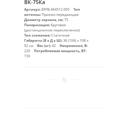
ВК-75Ка
Артикул:
ВРЛБ.464512.005
Тип
антенны:
Приемо-передающая
Диаметр зеркала, см:
75
Поляризация:
Круговая
(дистанционное переключение)
Тип слежения:
Статичная
Габариты (В х Д х Ш):
36 (104) х 108 х
92 см
Вес (кг):
42
Напряжение, В:
220
Потребляемая мощность, ВТ:
150