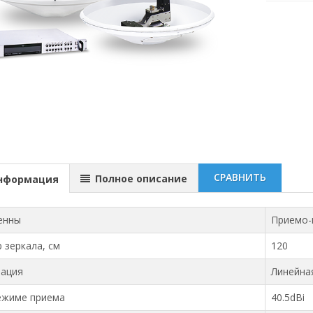
СРАВНИТЬ
Полное описание
нформация
енны
Приемо-
 зеркала, см
120
зация
Линейна
ежиме приема
40.5dBi