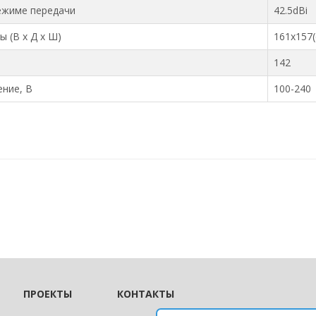
ежиме передачи
42.5dBi
ы (В х Д х Ш)
161х157(
142
ние, В
100-240
ПРОЕКТЫ
КОНТАКТЫ