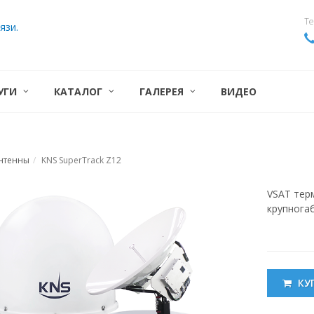
Те
язи.
УГИ
КАТАЛОГ
ГАЛЕРЕЯ
ВИДЕО
антенны
KNS SuperTrack Z12
VSAT тер
крупнога
КУ