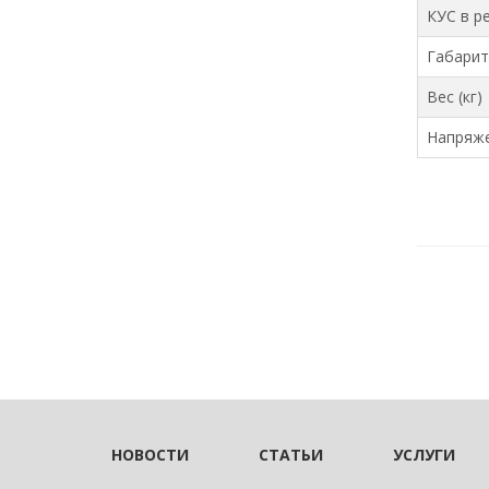
КУС в р
Габарит
Вес (кг)
Напряже
НОВОСТИ
СТАТЬИ
УСЛУГИ