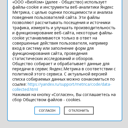
«ООО «ВизКом» (далее - Общество) использует
Интернет-сайт носит информационный
файлы-cookie и инструменты веб-аналитики Яндекс
Метрика, с целью оценки посещаемости и анализа
характер и ни при каких условиях не
поведения пользователей сайта. Эти файлы
является публичной офертой, которая
позволяют рассчитывать посещения и источники
определяется положениями статьи 437
трафика, измерять и улучшать производительность
Гражданского кодекса РФ.
и функционирование веб-сайта, некоторые файлы-
Технические параметры (спецификация)
cookie устанавливаются только в ответ на
и комплект поставки товара могут быть
совершенные действия пользователя, например
вход в систему или заполнение форм для
изменены производителем без
функционирования сайта, проведения
предварительного уведомления.
статистических исследований и обзоров.
Уточняйте информацию у наших
Общество собирает и обрабатывает данные для
менеджеров.
передачи в сервис Яндекс.Метрика в соответствии с
политикой этого сервиса. С актуальной версией
списка собираемых данных можно ознакомиться по
ссылке:
https://yandex.ru/support/metrica/code/data-
Подпишитесь
collected.html
во Вконтакте
Нажимая на кнопку «Согласен», Вы соглашаетесь на
сбор Обществом файлов - cookies.
Разработка сайта — Filatov Group
СОГЛАСЕН
ОТКЛОНИТЬ