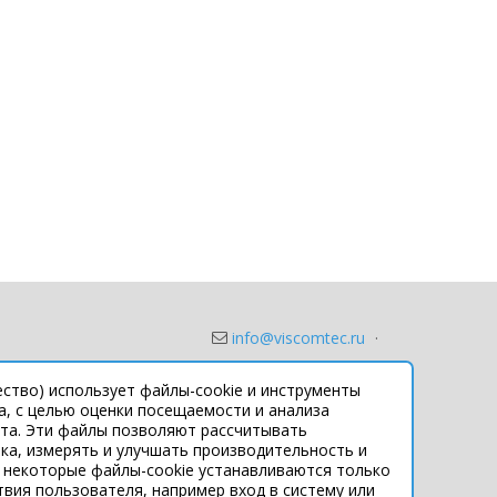
info@viscomtec.ru
·
Политика конфиденциальности и обработки
ство) использует файлы-cookie и инструменты
персональных данных
а, с целью оценки посещаемости и анализа
та. Эти файлы позволяют рассчитывать
ка, измерять и улучшать производительность и
Подпишитесь
 некоторые файлы-cookie устанавливаются только
во Вконтакте
твия пользователя, например вход в систему или